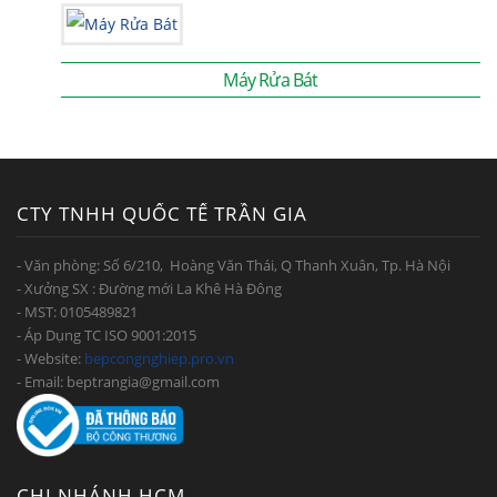
Máy Rửa Bát
CTY TNHH QUỐC TẾ TRẦN GIA
- Văn phòng: Số 6/210, Hoàng Văn Thái, Q Thanh Xuân, Tp. Hà Nội
- Xưởng SX : Đường mới La Khê Hà Đông
- MST: 0105489821
- Áp Dụng TC ISO 9001:2015
- Website:
bepcongnghiep.pro.vn
- Email: beptrangia@gmail.com
CHI NHÁNH HCM