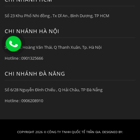
Số 23 Khu Phố Nhi đồng , Tx Dĩ An , Bình Dương, TP HCM
CHI NHÁNH HÀ NỘI
Số 6/210, Hoàng Văn Thái, Q Thanh Xuân, Tp. Hà Nội
Hotline : 0901325666
CHI NHÁNH ĐÀ NẴNG
Số 6/28 Nguyễn Đình Chiểu , Q Hải Châu, TP Đà Nẵng
Hotline : 0906208910
COPYRIGHT 2026 ©
CÔNG TY TNHH QUỐC TẾ TRẦN GIA
. DESIGNED BY: