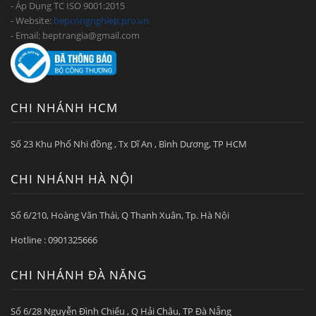
- Áp Dụng TC ISO 9001:2015
- Website:
bepcongnghiep.pro.vn
- Email: beptrangia@gmail.com
CHI NHÁNH HCM
Số 23 Khu Phố Nhi đồng , Tx Dĩ An , Bình Dương, TP HCM
CHI NHÁNH HÀ NỘI
Số 6/210, Hoàng Văn Thái, Q Thanh Xuân, Tp. Hà Nội
Hotline : 0901325666
CHI NHÁNH ĐÀ NẴNG
Số 6/28 Nguyễn Đình Chiểu , Q Hải Châu, TP Đà Nẵng