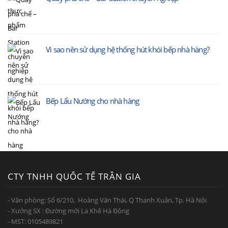
Vì sao nên sử dụng hệ thống hút khói bếp nhà hàng?
Bếp Lẩu Nướng cho nhà hàng
CTY TNHH QUỐC TẾ TRẦN GIA
- Văn phòng: Số 6/210, Hoàng Văn Thái, Q Thanh Xuân, Tp. Hà Nội
- Xưởng SX : Đường mới La Khê Hà Đông
- MST: 0105489821