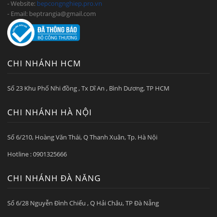
- Website:
bepcongnghiep.pro.vn
- Email: beptrangia@gmail.com
CHI NHÁNH HCM
Số 23 Khu Phố Nhi đồng , Tx Dĩ An , Bình Dương, TP HCM
CHI NHÁNH HÀ NỘI
Số 6/210, Hoàng Văn Thái, Q Thanh Xuân, Tp. Hà Nội
Hotline : 0901325666
CHI NHÁNH ĐÀ NẴNG
Số 6/28 Nguyễn Đình Chiểu , Q Hải Châu, TP Đà Nẵng