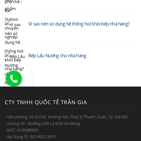
Vì sao nên sử dụng hệ thống hút khói bếp nhà hàng?
Bếp Lẩu Nướng cho nhà hàng
CTY TNHH QUỐC TẾ TRẦN GIA
- Văn phòng: Số 6/210, Hoàng Văn Thái, Q Thanh Xuân, Tp. Hà Nội
- Xưởng SX : Đường mới La Khê Hà Đông
- MST: 0105489821
- Áp Dụng TC ISO 9001:2015