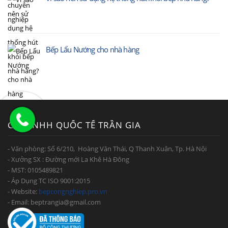
Bếp Lẩu Nướng cho nhà hàng
CTY TNHH QUỐC TẾ TRẦN GIA
- Văn phòng: Số 6/210, Hoàng Văn Thái, Q Thanh Xuân, Tp. Hà Nội
- Xưởng SX : Đường mới La Khê Hà Đông
- MST: 0105489821
- Áp Dụng TC ISO 9001:2015
- Website:
bepcongnghiep.pro.vn
- Email: beptrangia@gmail.com