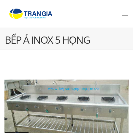
BẾP Á INOX 5 HỌNG