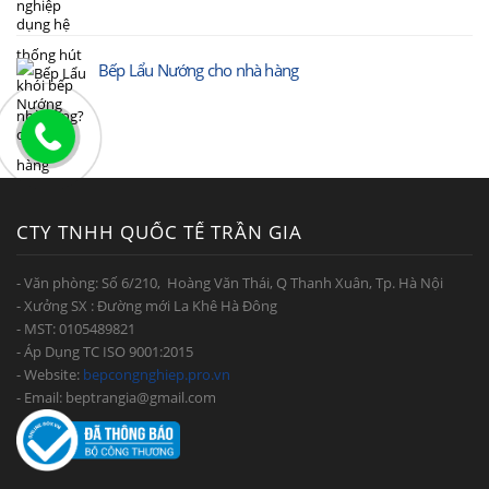
Bếp Lẩu Nướng cho nhà hàng
CTY TNHH QUỐC TẾ TRẦN GIA
- Văn phòng: Số 6/210, Hoàng Văn Thái, Q Thanh Xuân, Tp. Hà Nội
- Xưởng SX : Đường mới La Khê Hà Đông
- MST: 0105489821
- Áp Dụng TC ISO 9001:2015
- Website:
bepcongnghiep.pro.vn
- Email: beptrangia@gmail.com